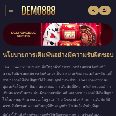
Skip
Main
to
content
Menu
นโยบายการเดิมพันอย่างมีความรับผิดชอบ
The Operator จะทุ่มเทเพื่อให้ลูกค้ามีสภาพแวดล้อมการเดิมพันที่มี
ความรับผิดชอบแม้การเดิมพันควรเป็นการเล่นเพื่อความเพลิดเพลินแต่ก็
สามารถก่อให้เกิดปัญหาได้ในกลุ่มลูกค้าบางส่วน. The Operator จะ
ทุ่มเทเพื่อให้ลูกค้ามีสภาพแวดล้อมการเดิมพันที่มีความรับผิดชอบแม้การ
เดิมพันควรเป็นการเล่นเพื่อความเพลิดเพลินแต่ก็สามารถก่อให้เกิดปัญหา
ได้ในกลุ่มลูกค้าบางส่วน. ในฐานะ The Operator ด้านการเดิมพันที่มี
ความรับผิดชอบ ความเป็นอยู่ที่ดีของลูกค้า จึงเป็นสิ่งสำคัญที่สุด
ต่อไปนี้เป็นสิ่งที่ลูกค้าควรจดจำไว้เพื่อการควบคุมระหว่างเดิมพัน