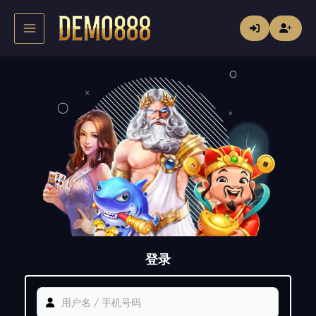
跳
Main
至
内
Menu
容
登录