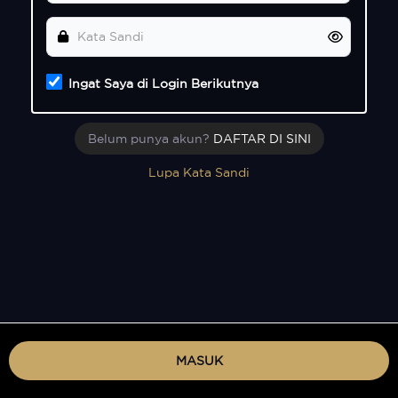
Ingat Saya di Login Berikutnya
Belum punya akun?
DAFTAR DI SINI
Lupa Kata Sandi
MASUK