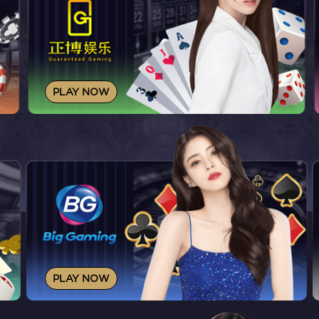
PLAY NOW
PLAY NOW