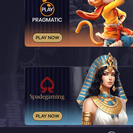
PLAY NOW
PLAY NOW