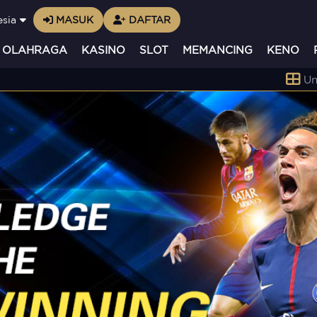
esia
MASUK
DAFTAR
OLAHRAGA
KASINO
SLOT
MEMANCING
KENO
Un