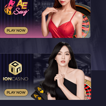
PLAY NOW
PLAY NOW