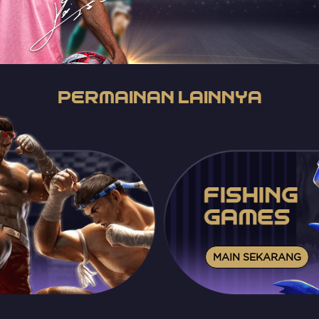
PERMAINAN LAINNYA
MAIN SEKARANG