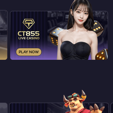
PLAY NOW