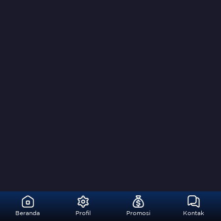
Beranda
Profil
Promosi
Kontak