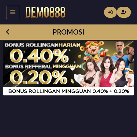
Lewati
Main
ke
konten
Menu
PROMOSI
BONUS ROLLINGAN MINGGUAN 0.40% + 0.20%