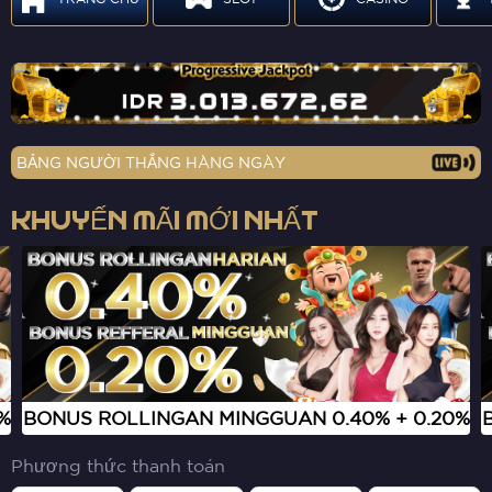
3.306.483,52
IDR
BẢNG NGƯỜI THẮNG HÀNG NGÀY
KHUYẾN MÃI MỚI NHẤT
%
BONUS ROLLINGAN MINGGUAN 0.40% + 0.20%
Phương thức thanh toán