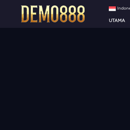
Lewati
Indon
ke
konten
UTAMA