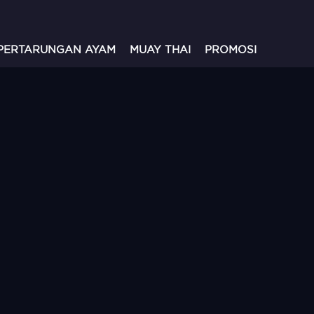
PERTARUNGAN AYAM
MUAY THAI
PROMOSI