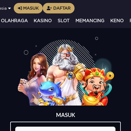
esia
MASUK
DAFTAR
OLAHRAGA
KASINO
SLOT
MEMANCING
KENO
MASUK